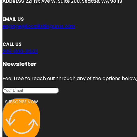
ADDRESS
221 1st Ave W, Suite 200, Seattle, WA 98119
EMAIL US
engage@locallistingurus.com
CALL US
206-800-8943
Newsletter
Feel free to reach out through any of the options below, 
SUBSCRIBE NOW