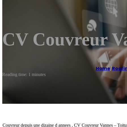
CV Couvreur Va
Home
/
Roofi
Reading time: 1 minutes
Couvreur depuis une dizaine d annees , CV Couvreur Vannes – Toiture