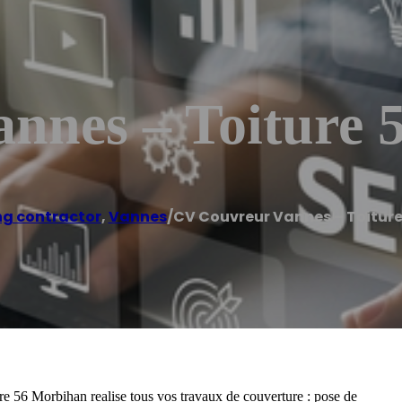
nnes – Toiture 
ng contractor
,
Vannes
/
CV Couvreur Vannes – Toitur
 56 Morbihan realise tous vos travaux de couverture : pose de